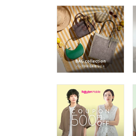
ア
ヘアケア
フレグランス
メイク道具・美容器具
コフレ・キット・セット
食器・調理器具・キッチ
ン用品
インテリア・生活雑貨
スマホグッズ・オーディ
オ機器
スポーツ・アウトドア用