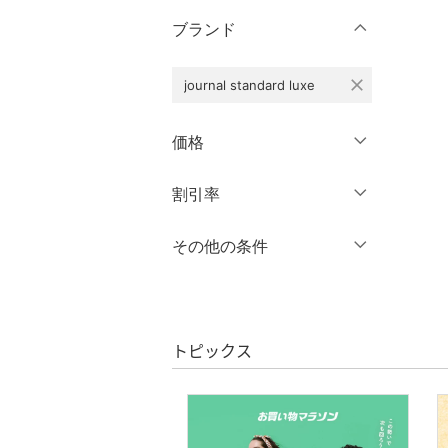
半袖
XL
XXL
ブランド
スカート
七分袖・五分袖
3XL～
フリー
バッグ
close
journal standard luxe
長袖
クリア
絞り込み
シューズ・靴
価格
クリア
絞り込み
インナー・ルームウェア
円
～
円
割引率
クリア
絞り込み
靴下・レッグウェア
％OFF
～
％OFF
その他の条件
絞り込み
ファッション雑貨
クーポン対象のみ表示
絞り込み
アクセサリー・腕時計
スーパーDEALのみ表示
トピックス
財布・ポーチ・ケース
クリア
絞り込み
帽子