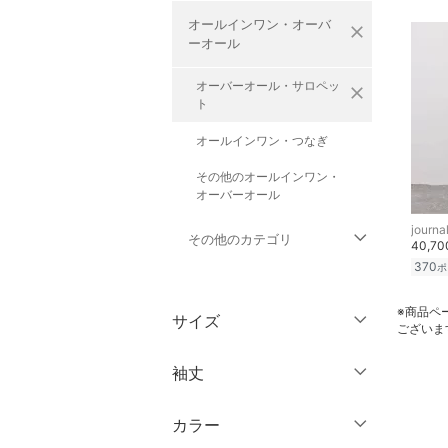
オールインワン・オーバ
close
ーオール
オーバーオール・サロペッ
close
ト
オールインワン・つなぎ
その他のオールインワン・
オーバーオール
journa
その他のカテゴリ
40,7
370
ポ
トップス
※商品ペ
サイズ
ございま
ジャケット・アウター
ウェア（S/M/L）
袖丈
パンツ
～XS
S
カラー
ワンピース・ドレス
ノースリーブ
M
L