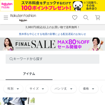
menu
home
search
favorite_border
shopping_cart
lock_outline
メニュー
トップ
検索
お気に入り
カート
ログイン
3,980円(税込)以上のお買い物で送料無料！
熊本県を中心とする地震の影響による配送遅延のお知らせ
キーワードから探す
アイテム
arrow_drop_down
arrow_drop_down
arrow_drop_down
arrow_drop_down
性別
サイズ
パンツ丈
価格