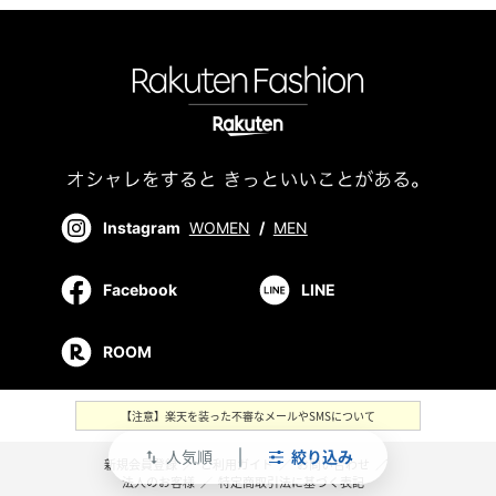
Instagram
WOMEN
/
MEN
Facebook
LINE
ROOM
【注意】楽天を装った不審なメールやSMSについて
人気順
絞り込み
swap_vert
新規会員登録
／
ご利用ガイド
／
お問い合わせ
／
法人のお客様
／
特定商取引法に基づく表記