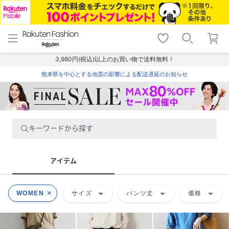
menu
home
search
favorite_border
shopping_cart
lock_outline
メニュー
トップ
検索
お気に入り
カート
ログイン
3,980円(税込)以上のお買い物で送料無料！
熊本県を中心とする地震の影響による配送遅延のお知らせ
キーワードから探す
アイテム
arrow_drop_down
arrow_drop_down
arrow_drop_down
WOMEN
サイズ
パンツ丈
価格