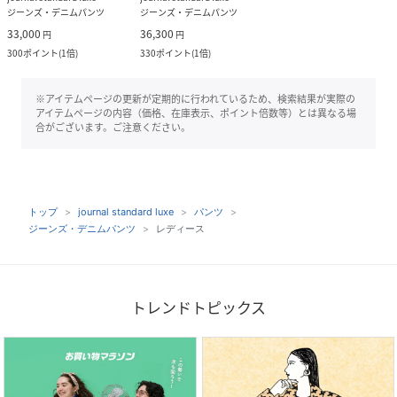
ジーンズ・デニムパンツ
ジーンズ・デニムパンツ
33,000
36,300
円
円
300
ポイント
(
1倍
)
330
ポイント
(
1倍
)
※アイテムページの更新が定期的に行われているため、検索結果が実際の
アイテムページの内容（価格、在庫表示、ポイント倍数等）とは異なる場
合がございます。ご注意ください。
トップ
journal standard luxe
パンツ
ジーンズ・デニムパンツ
レディース
トレンドトピックス