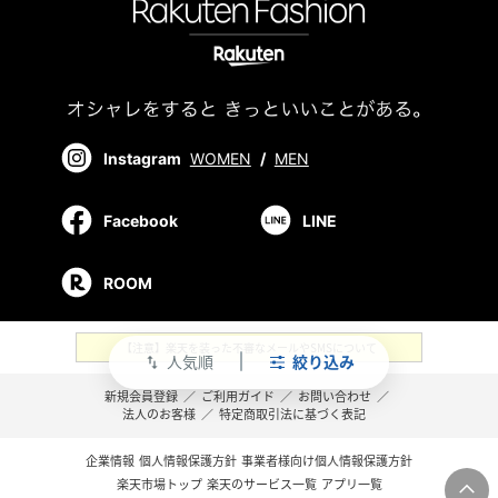
Instagram
WOMEN
/
MEN
Facebook
LINE
ROOM
【注意】楽天を装った不審なメールやSMSについて
人気順
絞り込み
swap_vert
新規会員登録
／
ご利用ガイド
／
お問い合わせ
／
法人のお客様
／
特定商取引法に基づく表記
企業情報
個人情報保護方針
事業者様向け個人情報保護方針
楽天市場トップ
楽天のサービス一覧
アプリ一覧