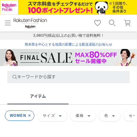
menu
home
search
favorite_border
shopping_cart
lock_outline
メニュー
トップ
検索
お気に入り
カート
ログイン
3,980円(税込)以上のお買い物で送料無料！
熊本県を中心とする地震の影響による配送遅延のお知らせ
キーワードから探す
アイテム
arrow_drop_down
arrow_drop_down
arrow_drop_down
WOMEN
サイズ
価格
色
セ