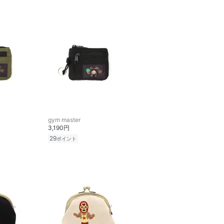
gym master
3,190円
29
ポイント