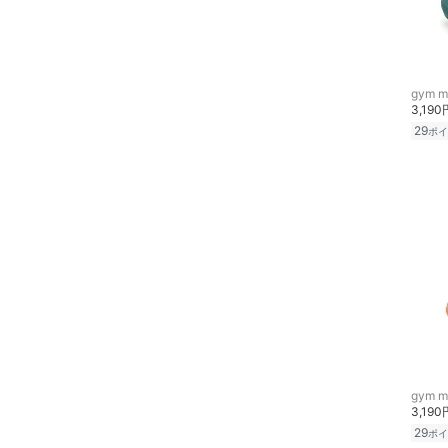
メイクアップ
ネイル
gym m
ボディケア・オーラルケ
3,190
ア
29
ポイ
ヘアケア
フレグランス
メイク道具・美容器具
コフレ・キット・セット
食器・調理器具・キッチ
ン用品
gym m
3,190
インテリア・生活雑貨
29
ポイ