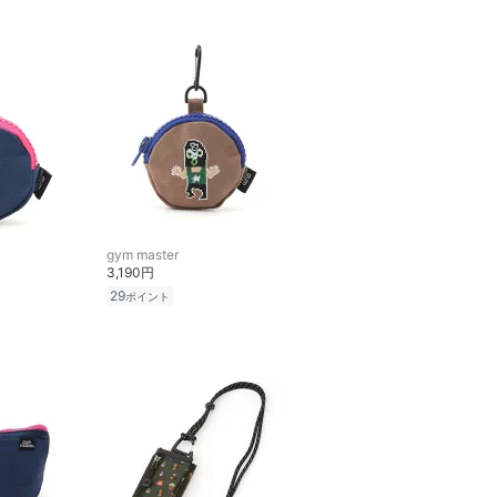
gym master
3,190円
29
ポイント