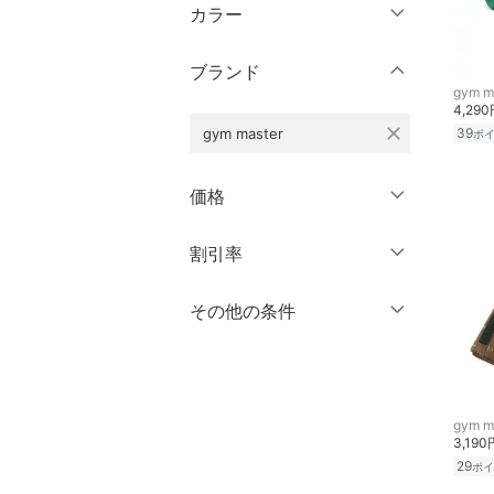
ウェア（S/M/L）
カラー
パンツ
～XS
S
ブランド
ワンピース・ドレス
M
L
gym m
4,29
XL
XXL
スカート
close
gym master
39
ポ
3XL～
フリー
オールインワン・オーバ
価格
ーオール
クリア
絞り込み
円
～
円
割引率
バッグ
クリア
絞り込み
シューズ・靴
％OFF
～
％OFF
その他の条件
絞り込み
インナー・ルームウェア
クーポン対象のみ表示
絞り込み
スーパーDEALのみ表示
靴下・レッグウェア
gym m
3,190
クリア
絞り込み
ファッション雑貨
29
ポイ