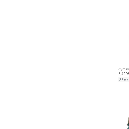
アクセサリー・腕時計
帽子
ヘアアクセサリー
マタニティウェア・ベビ
ー用品
スーツ・フォーマル
gym m
2,42
水着・スイムグッズ
22
ポイ
着物・浴衣・和装小物
スキンケア
ベースメイク