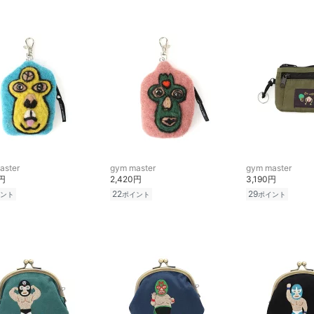
aster
gym master
gym master
0円
2,420円
3,190円
22
29
ント
ポイント
ポイント