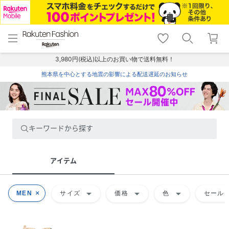
menu
home
search
favorite_border
shopping_cart
lock_outline
メニュー
トップ
検索
お気に入り
カート
ログイン
3,980円(税込)以上のお買い物で送料無料！
熊本県を中心とする地震の影響による配送遅延のお知らせ
キーワードから探す
アイテム
arrow_drop_down
arrow_drop_down
arrow_drop_down
MEN
サイズ
価格
色
セール