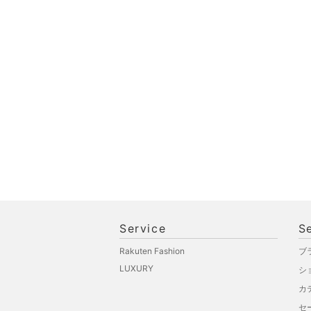
文房具
ペット用品
福袋・ギフト・その他
Service
S
Rakuten Fashion
ブ
LUXURY
シ
カ
セ