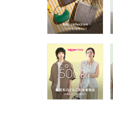
ヘアケア
フレグランス
メイク道具・美容器具
コフレ・キット・セット
食器・調理器具・キッチ
ン用品
インテリア・生活雑貨
スマホグッズ・オーディ
オ機器
スポーツ・アウトドア用
品