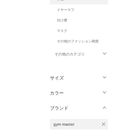
イヤーマフ
付け襟
マスク
その他のファッション雑貨
その他のカテゴリ
トップス
サイズ
ジャケット・アウター
ウェア（S/M/L）
カラー
パンツ
～XS
S
ブランド
ワンピース・ドレス
M
L
XL
XXL
スカート
close
gym master