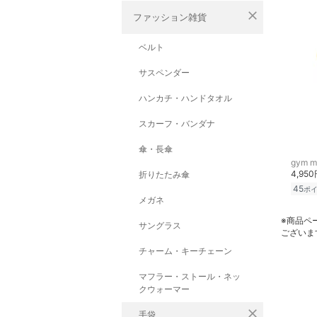
close
ファッション雑貨
ベルト
サスペンダー
ハンカチ・ハンドタオル
スカーフ・バンダナ
傘・長傘
gym m
4,95
折りたたみ傘
45
ポ
メガネ
※商品ペ
サングラス
ございま
チャーム・キーチェーン
マフラー・ストール・ネッ
クウォーマー
close
手袋