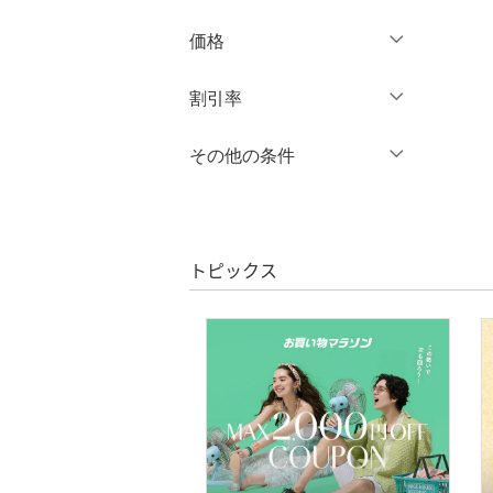
3XL～
フリー
オールインワン・オーバ
価格
ーオール
クリア
絞り込み
円
～
円
割引率
バッグ
クリア
絞り込み
シューズ・靴
％OFF
～
％OFF
その他の条件
絞り込み
インナー・ルームウェア
クーポン対象のみ表示
絞り込み
スーパーDEALのみ表示
靴下・レッグウェア
トピックス
クリア
絞り込み
アクセサリー・腕時計
財布・ポーチ・ケース
帽子
ヘアアクセサリー