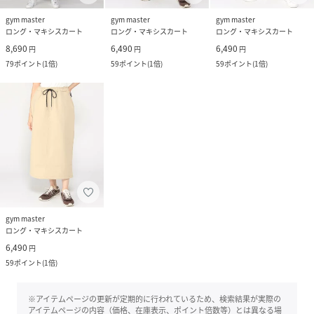
gym master
gym master
gym master
ロング・マキシスカート
ロング・マキシスカート
ロング・マキシスカート
8,690
6,490
6,490
円
円
円
79
ポイント
(
1倍
)
59
ポイント
(
1倍
)
59
ポイント
(
1倍
)
gym master
ロング・マキシスカート
6,490
円
59
ポイント
(
1倍
)
※アイテムページの更新が定期的に行われているため、検索結果が実際の
アイテムページの内容（価格、在庫表示、ポイント倍数等）とは異なる場