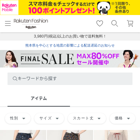
menu
home
search
favorite_border
shopping_cart
lock_outline
メニュー
トップ
検索
お気に入り
カート
ログイン
3,980円(税込)以上のお買い物で送料無料！
熊本県を中心とする地震の影響による配送遅延のお知らせ
キーワードから探す
アイテム
arrow_drop_down
arrow_drop_down
arrow_drop_down
arrow_drop_down
性別
サイズ
スカート丈
価格