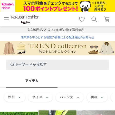
menu
home
search
favorite_border
shopping_cart
lock_outline
メニュー
トップ
検索
お気に入り
カート
ログイン
3,980円(税込)以上のお買い物で送料無料！
熊本県を中心とする地震の影響による配送遅延のお知らせ
キーワードから探す
アイテム
arrow_drop_down
arrow_drop_down
arrow_drop_down
arrow_drop_down
性別
サイズ
パンツ丈
価格