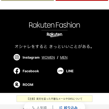
Instagram
WOMEN
/
MEN
Facebook
LINE
ROOM
【注意】楽天を装った不審なメールやSMSについて
人気順
絞り込み
swap_vert