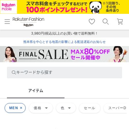
menu
home
search
favorite_border
shopping_cart
lock_outline
メニュー
トップ
検索
お気に入り
カート
ログイン
3,980円(税込)以上のお買い物で送料無料！
熊本県を中心とする地震の影響による配送遅延のお知らせ
キーワードから探す
アイテム
arrow_drop_down
arrow_drop_down
MEN
価格
色
セール
スーパーDE