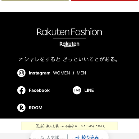
Instagram
WOMEN
/
MEN
Facebook
LINE
ROOM
【注意】楽天を装った不審なメールやSMSについて
人気順
絞り込み
swap_vert