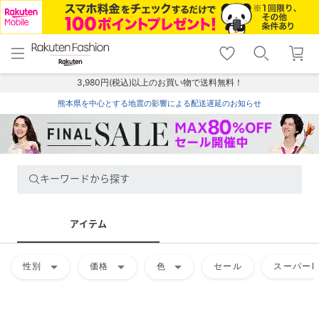
menu
home
search
favorite_border
shopping_cart
lock_outline
メニュー
トップ
検索
お気に入り
カート
ログイン
3,980円(税込)以上のお買い物で送料無料！
熊本県を中心とする地震の影響による配送遅延のお知らせ
キーワードから探す
アイテム
arrow_drop_down
arrow_drop_down
arrow_drop_down
性別
価格
色
セール
スーパーD