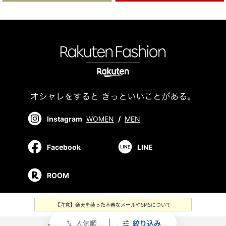
Instagram
WOMEN
/
MEN
Facebook
LINE
ROOM
【注意】楽天を装った不審なメールやSMSについて
人気順
絞り込み
swap_vert