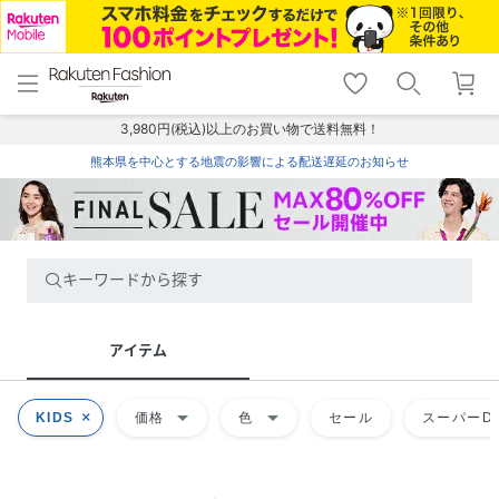
menu
home
search
favorite_border
shopping_cart
lock_outline
メニュー
トップ
検索
お気に入り
カート
ログイン
3,980円(税込)以上のお買い物で送料無料！
熊本県を中心とする地震の影響による配送遅延のお知らせ
キーワードから探す
アイテム
arrow_drop_down
arrow_drop_down
KIDS
価格
色
セール
スーパーDE