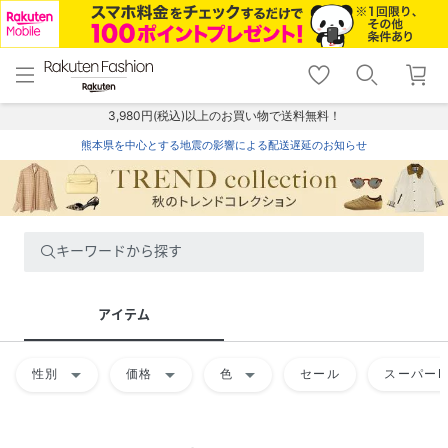
menu
home
search
favorite_border
shopping_cart
lock_outline
メニュー
トップ
検索
お気に入り
カート
ログイン
3,980円(税込)以上のお買い物で送料無料！
熊本県を中心とする地震の影響による配送遅延のお知らせ
キーワードから探す
アイテム
arrow_drop_down
arrow_drop_down
arrow_drop_down
性別
価格
色
セール
スーパーD