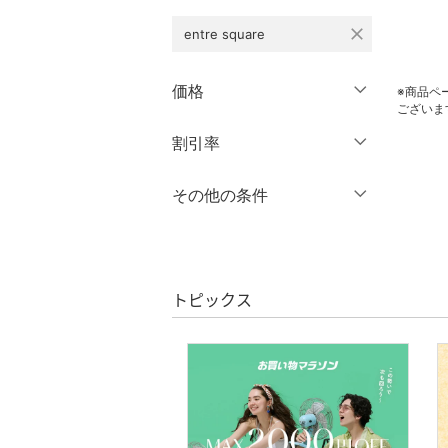
close
entre square
ワンピース・ドレス
スカート
価格
※商品ペ
ございま
オールインワン・オーバ
円
～
円
割引率
クリア
絞り込み
ーオール
％OFF
～
％OFF
その他の条件
バッグ
絞り込み
クーポン対象のみ表示
シューズ・靴
絞り込み
スーパーDEALのみ表示
インナー・ルームウェア
トピックス
クリア
絞り込み
ファッション雑貨
アクセサリー・腕時計
財布・ポーチ・ケース