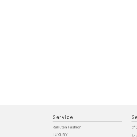
Service
S
Rakuten Fashion
ブ
LUXURY
シ