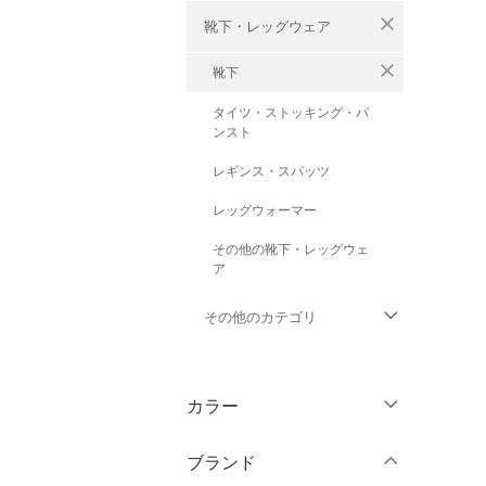
close
靴下・レッグウェア
close
靴下
タイツ・ストッキング・パ
ンスト
レギンス・スパッツ
レッグウォーマー
その他の靴下・レッグウェ
ア
その他のカテゴリ
トップス
カラー
ジャケット・アウター
ブランド
パンツ