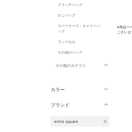
クラッチバッグ
かごバッグ
スーツケース・キャリーバ
※商品ペ
ッグ
ございま
ランドセル
その他のバッグ
その他のカテゴリ
トップス
カラー
ジャケット・アウター
ブランド
パンツ
close
entre square
ワンピース・ドレス