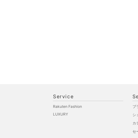
品
文房具
ペット用品
福袋・ギフト・その他
Service
S
Rakuten Fashion
ブ
LUXURY
シ
カ
セ