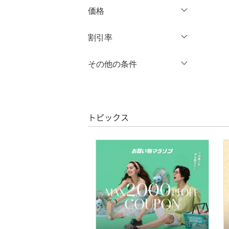
スカート
価格
オールインワン・オーバ
円
～
円
割引率
クリア
絞り込み
ーオール
％OFF
～
％OFF
その他の条件
シューズ・靴
絞り込み
クーポン対象のみ表示
インナー・ルームウェア
絞り込み
スーパーDEALのみ表示
靴下・レッグウェア
トピックス
クリア
絞り込み
ファッション雑貨
アクセサリー・腕時計
財布・ポーチ・ケース
帽子