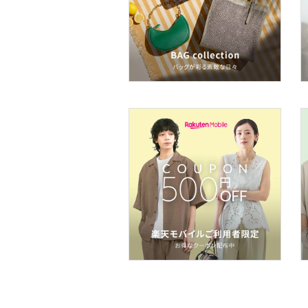
ア
ヘアケア
フレグランス
メイク道具・美容器具
コフレ・キット・セット
食器・調理器具・キッチ
ン用品
インテリア・生活雑貨
スマホグッズ・オーディ
オ機器
スポーツ・アウトドア用