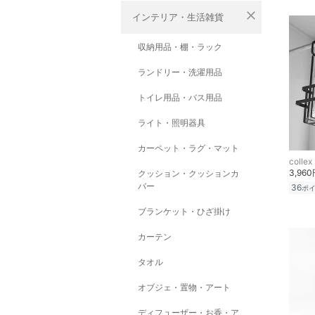
close
インテリア・生活雑貨
収納用品・棚・ラック
ランドリー・洗濯用品
トイレ用品・バス用品
ライト・照明器具
カーペット・ラグ・マット
collex
3,96
クッション・クッションカ
バー
36
ポ
ブランケット・ひざ掛け
カーテン
タオル
オブジェ・置物・アート
ディフューザー・お香・ア