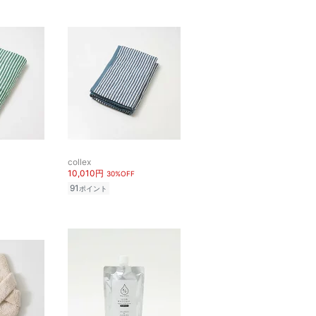
collex
10,010円
30%OFF
91
ポイント