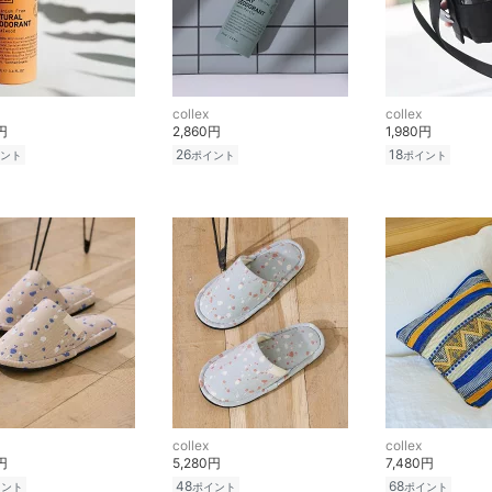
collex
collex
円
2,860円
1,980円
26
18
ント
ポイント
ポイント
collex
collex
円
5,280円
7,480円
48
68
イント
ポイント
ポイント