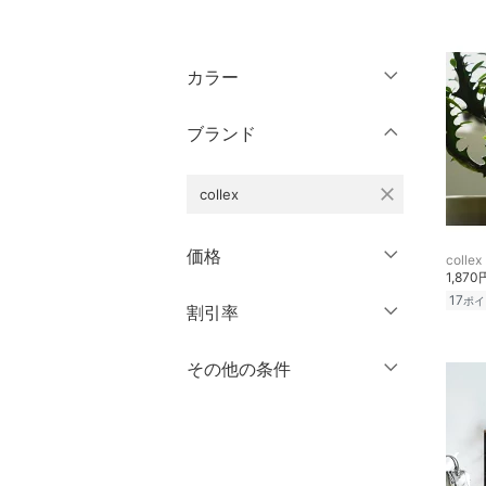
トップス
カラー
ジャケット・アウター
ブランド
パンツ
close
collex
ワンピース・ドレス
スカート
価格
collex
1,870
オールインワン・オーバ
17
ポイ
円
～
円
割引率
クリア
絞り込み
ーオール
％OFF
～
％OFF
その他の条件
バッグ
絞り込み
クーポン対象のみ表示
シューズ・靴
絞り込み
スーパーDEALのみ表示
インナー・ルームウェア