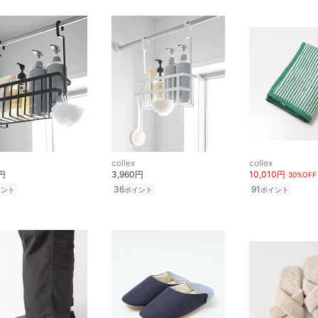
collex
collex
0円
3,960円
10,010円
30%OFF
36
91
イント
ポイント
ポイント