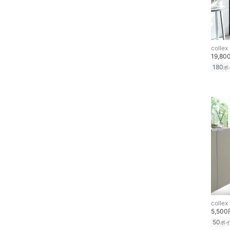
クリア
絞り込み
靴下・レッグウェア
ファッション雑貨
collex
19,80
アクセサリー・腕時計
180
ポ
財布・ポーチ・ケース
帽子
ヘアアクセサリー
マタニティウェア・ベビ
ー用品
スーツ・フォーマル
collex
5,50
水着・スイムグッズ
50
ポ