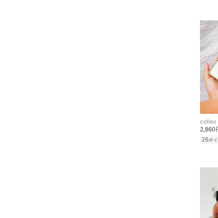
着物・浴衣・和装小物
スキンケア
ベースメイク
メイクアップ
ネイル
collex
ボディケア・オーラルケ
2,860
ア
26
ポイ
ヘアケア
フレグランス
メイク道具・美容器具