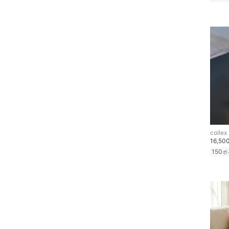
collex
16,50
150
ポ