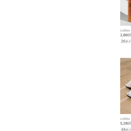
コフレ・キット・セット
食器・調理器具・キッチ
ン用品
collex
2,860
スマホグッズ・オーディ
26
ポイ
オ機器
スポーツ・アウトドア用
品
文房具
ペット用品
福袋・ギフト・その他
collex
5,280
48
ポ