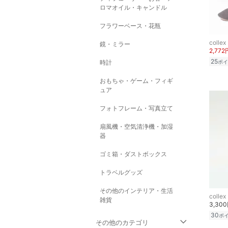
ロマオイル・キャンドル
フラワーベース・花瓶
collex
鏡・ミラー
2,772
25
時計
ポイ
おもちゃ・ゲーム・フィギ
ュア
フォトフレーム・写真立て
扇風機・空気清浄機・加湿
器
ゴミ箱・ダストボックス
トラベルグッズ
その他のインテリア・生活
collex
雑貨
3,30
30
ポ
その他のカテゴリ