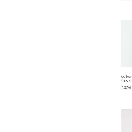
collex
13,97
127
ポ