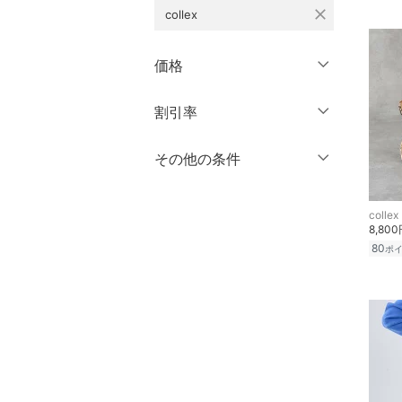
XL
XXL
スカート
close
collex
3XL～
フリー
オールインワン・オーバ
価格
ーオール
クリア
絞り込み
円
～
円
割引率
シューズ・靴
クリア
絞り込み
インナー・ルームウェア
％OFF
～
％OFF
その他の条件
絞り込み
靴下・レッグウェア
クーポン対象のみ表示
絞り込み
collex
スーパーDEALのみ表示
8,80
ファッション雑貨
80
ポ
クリア
絞り込み
アクセサリー・腕時計
財布・ポーチ・ケース
帽子