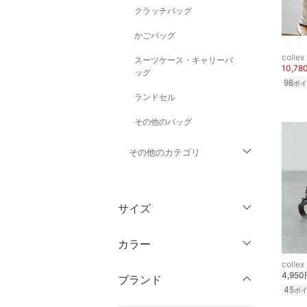
クラッチバッグ
かごバッグ
collex
スーツケース・キャリーバ
10,78
ッグ
98
ポイ
ランドセル
その他のバッグ
その他のカテゴリ
トップス
サイズ
ジャケット・アウター
ウェア（S/M/L）
カラー
パンツ
～XS
S
collex
4,95
ブランド
ワンピース・ドレス
M
L
45
ポ