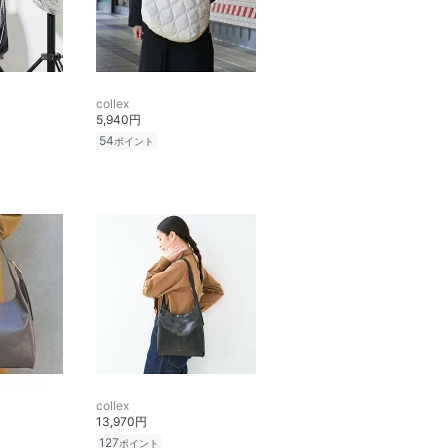
collex
5,940円
54
ポイント
collex
13,970円
127
ポイント