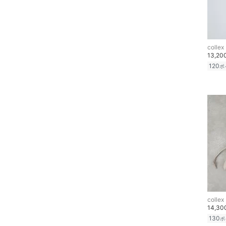
ヘアアクセサリー
マタニティウェア・ベビ
ー用品
collex
13,2
スーツ・フォーマル
120
ポ
水着・スイムグッズ
着物・浴衣・和装小物
スキンケア
ベースメイク
メイクアップ
collex
ネイル
14,3
130
ポ
ボディケア・オーラルケ