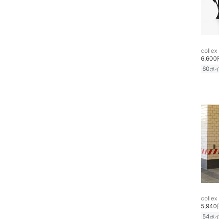
品
文房具
ペット用品
collex
6,60
60
ポ
福袋・ギフト・その他
collex
5,94
54
ポ