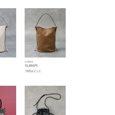
collex
15,950円
145
ポイント