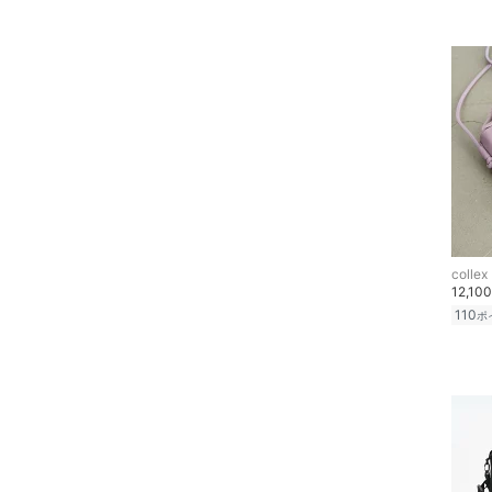
ア
ヘアケア
フレグランス
メイク道具・美容器具
コフレ・キット・セット
collex
食器・調理器具・キッチ
12,10
ン用品
110
ポ
インテリア・生活雑貨
スマホグッズ・オーディ
オ機器
スポーツ・アウトドア用