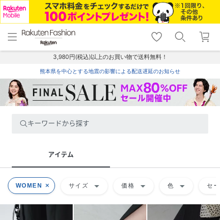
menu
home
search
favorite_border
shopping_cart
lock_outline
メニュー
トップ
検索
お気に入り
カート
ログイン
3,980円(税込)以上のお買い物で送料無料！
熊本県を中心とする地震の影響による配送遅延のお知らせ
キーワードから探す
アイテム
arrow_drop_down
arrow_drop_down
arrow_drop_down
WOMEN
サイズ
価格
色
セ