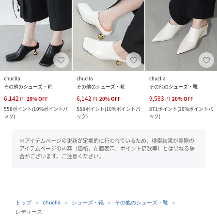
chuclla
chuclla
chuclla
その他のシューズ・靴
その他のシューズ・靴
その他のシューズ・靴
6,142
6,142
9,583
円
20
%
OFF
円
20
%
OFF
円
20
%
OFF
558
ポイント
(
10%ポイントバ
558
ポイント
(
10%ポイントバ
871
ポイント
(
10%ポイントバ
ック
)
ック
)
ック
)
※アイテムページの更新が定期的に行われているため、検索結果が実際の
アイテムページの内容（価格、在庫表示、ポイント倍数等）とは異なる場
合がございます。ご注意ください。
トップ
chuclla
シューズ・靴
その他のシューズ・靴
レディース