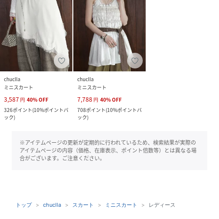
chuclla
chuclla
ミニスカート
ミニスカート
3,587
7,788
円
40
%
OFF
円
40
%
OFF
326
ポイント
(
10%ポイントバ
708
ポイント
(
10%ポイントバ
ック
)
ック
)
※アイテムページの更新が定期的に行われているため、検索結果が実際の
アイテムページの内容（価格、在庫表示、ポイント倍数等）とは異なる場
合がございます。ご注意ください。
トップ
chuclla
スカート
ミニスカート
レディース