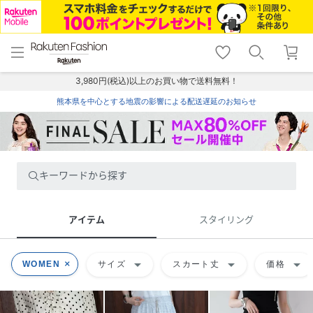
menu
home
search
favorite_border
shopping_cart
lock_outline
メニュー
トップ
検索
お気に入り
カート
ログイン
3,980円(税込)以上のお買い物で送料無料！
熊本県を中心とする地震の影響による配送遅延のお知らせ
キーワードから探す
アイテム
スタイリング
arrow_drop_down
arrow_drop_down
arrow_drop_down
WOMEN
サイズ
スカート丈
価格