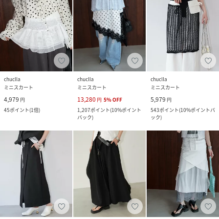
chuclla
chuclla
chuclla
ミニスカート
ミニスカート
ミニスカート
4,979
13,280
5,979
円
円
5
%
OFF
円
45
ポイント
(
1倍
)
1,207
ポイント
(
10%ポイント
543
ポイント
(
10%ポイントバ
バック
)
ック
)