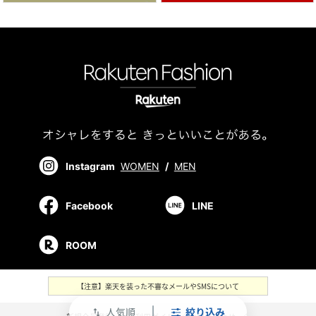
Instagram
WOMEN
/
MEN
Facebook
LINE
ROOM
【注意】楽天を装った不審なメールやSMSについて
人気順
絞り込み
swap_vert