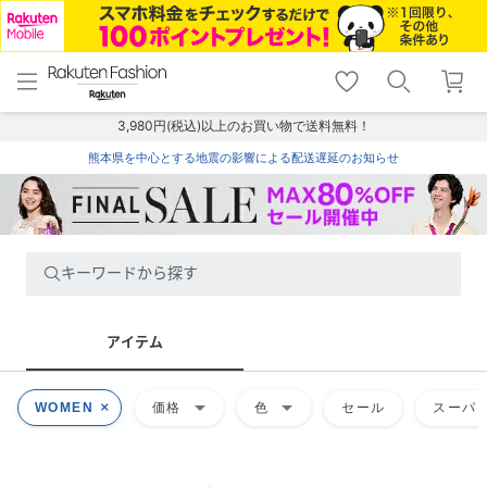
menu
home
search
favorite_border
shopping_cart
lock_outline
メニュー
トップ
検索
お気に入り
カート
ログイン
3,980円(税込)以上のお買い物で送料無料！
熊本県を中心とする地震の影響による配送遅延のお知らせ
キーワードから探す
アイテム
arrow_drop_down
arrow_drop_down
WOMEN
価格
色
セール
スーパー