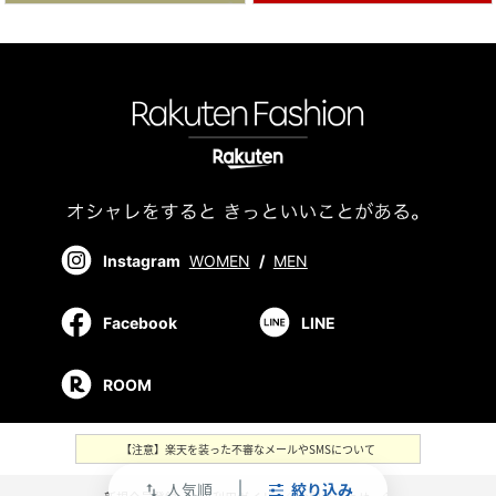
Instagram
WOMEN
/
MEN
Facebook
LINE
ROOM
【注意】楽天を装った不審なメールやSMSについて
人気順
絞り込み
swap_vert