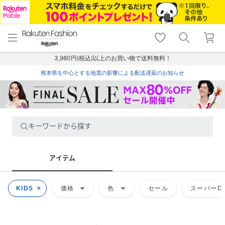
menu
home
search
favorite_border
shopping_cart
lock_outline
メニュー
トップ
検索
お気に入り
カート
ログイン
3,980円(税込)以上のお買い物で送料無料！
熊本県を中心とする地震の影響による配送遅延のお知らせ
キーワードから探す
アイテム
arrow_drop_down
arrow_drop_down
KIDS
価格
色
セール
スーパーDE