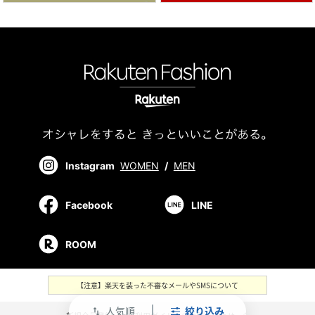
Instagram
WOMEN
/
MEN
Facebook
LINE
ROOM
【注意】楽天を装った不審なメールやSMSについて
人気順
絞り込み
swap_vert