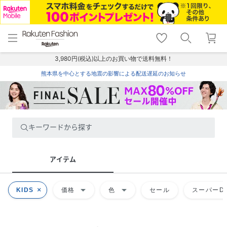
menu
home
search
favorite_border
shopping_cart
lock_outline
メニュー
トップ
検索
お気に入り
カート
ログイン
3,980円(税込)以上のお買い物で送料無料！
熊本県を中心とする地震の影響による配送遅延のお知らせ
キーワードから探す
アイテム
arrow_drop_down
arrow_drop_down
KIDS
価格
色
セール
スーパーDE