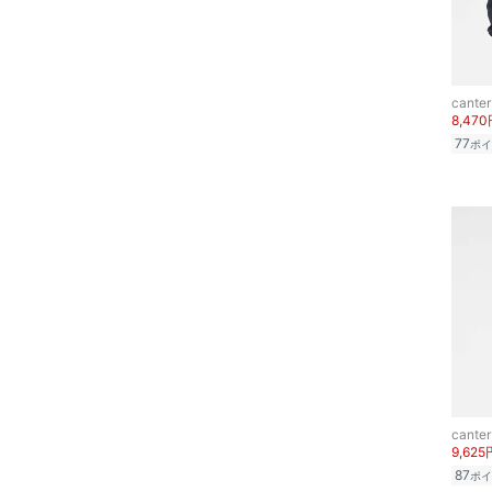
メイクアップ
ネイル
canter
ボディケア・オーラルケ
8,47
ア
77
ポイ
ヘアケア
フレグランス
メイク道具・美容器具
コフレ・キット・セット
食器・調理器具・キッチ
ン用品
canter
9,625
インテリア・生活雑貨
87
ポイ