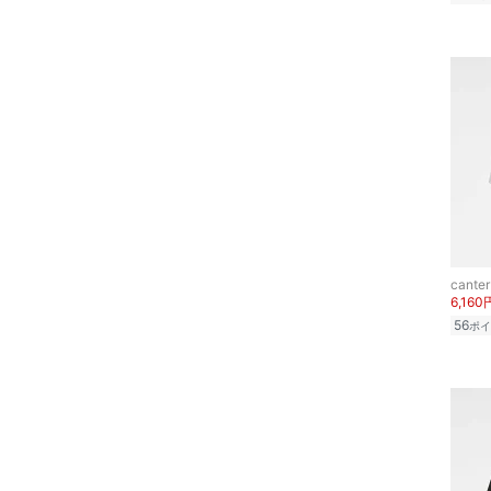
canter
6,160
56
ポイ