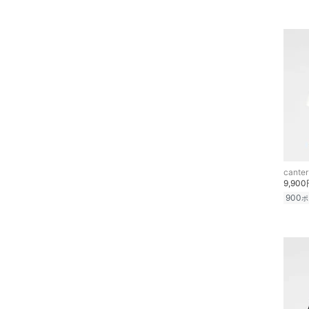
スマホグッズ・オーディ
オ機器
スポーツ・アウトドア用
品
文房具
ペット用品
canter
福袋・ギフト・その他
9,90
900
ポ