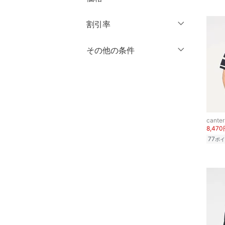
アクセサリー・腕時計
円
～
円
割引率
クリア
絞り込み
財布・ポーチ・ケース
％OFF
～
％OFF
その他の条件
絞り込み
帽子
クーポン対象のみ表示
絞り込み
ヘアアクセサリー
スーパーDEALのみ表示
クリア
絞り込み
スーツ・フォーマル
canter
8,47
水着・スイムグッズ
77
ポイ
着物・浴衣・和装小物
スキンケア
ベースメイク