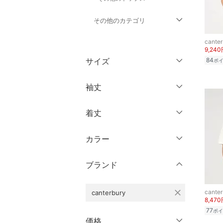
その他のカテゴリ
canter
ジャケット・アウター
9,24
サイズ
84
ポ
パンツ
ウェア（S/M/L）
袖丈
オールインワン・オーバ
ーオール
～XS
S
着丈
ノースリーブ
M
L
バッグ
半袖
XL
XXL
カラー
ショート丈
シューズ・靴
七分袖・五分袖
3XL～
フリー
ミドル丈
ブランド
長袖
インナー・ルームウェア
ロング丈
クリア
絞り込み
close
canter
canterbury
靴下・レッグウェア
クリア
絞り込み
8,47
クリア
絞り込み
77
ポイ
ファッション雑貨
価格