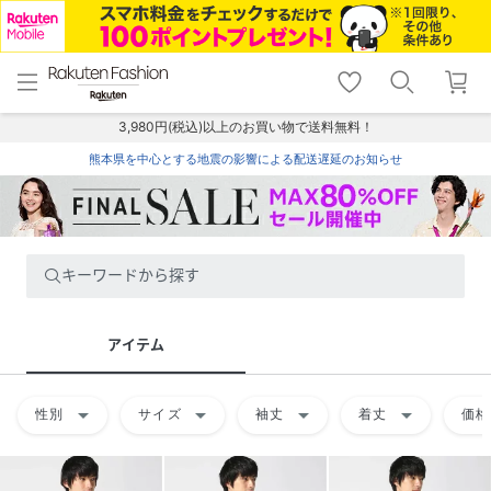
menu
home
search
favorite_border
shopping_cart
lock_outline
メニュー
トップ
検索
お気に入り
カート
ログイン
3,980円(税込)以上のお買い物で送料無料！
熊本県を中心とする地震の影響による配送遅延のお知らせ
キーワードから探す
アイテム
arrow_drop_down
arrow_drop_down
arrow_drop_down
arrow_drop_down
性別
サイズ
袖丈
着丈
価格