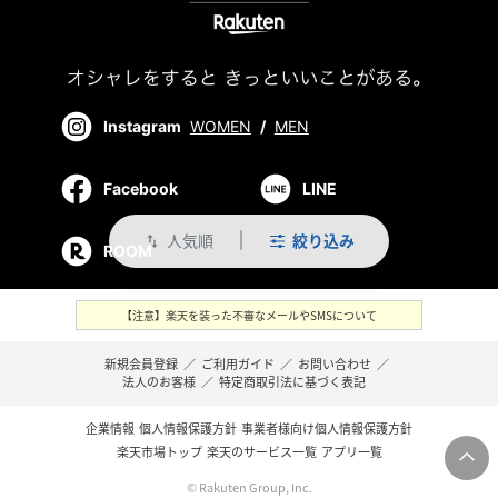
Instagram
WOMEN
/
MEN
Facebook
LINE
人気順
絞り込み
swap_vert
ROOM
【注意】楽天を装った不審なメールやSMSについて
新規会員登録
／
ご利用ガイド
／
お問い合わせ
／
法人のお客様
／
特定商取引法に基づく表記
企業情報
個人情報保護方針
事業者様向け個人情報保護方針
楽天市場トップ
楽天のサービス一覧
アプリ一覧
© Rakuten Group, Inc.