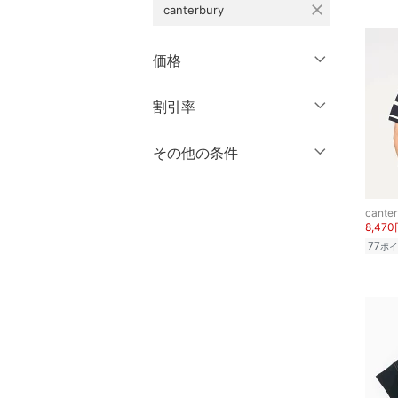
close
canterbury
シューズ・靴
～ 59
60 ～ 69
クリア
絞り込み
クリア
絞り込み
70 ～ 74
75 ～ 79
インナー・ルームウェア
価格
80 ～ 84
85 ～ 89
靴下・レッグウェア
円
～
円
割引率
クリア
絞り込み
90 ～ 94
95 ～ 99
ファッション雑貨
100 ～ 109
110 ～ 119
％OFF
～
％OFF
その他の条件
絞り込み
120 ～ 129
130 ～ 139
アクセサリー・腕時計
クーポン対象のみ表示
絞り込み
140 ～ 149
150 ～ 159
canter
財布・ポーチ・ケース
スーパーDEALのみ表示
8,47
160 ～
77
ポイ
クリア
絞り込み
帽子
クリア
絞り込み
ヘアアクセサリー
マタニティウェア・ベビ
ー用品