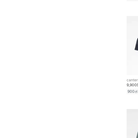
canter
9,90
900
ポ