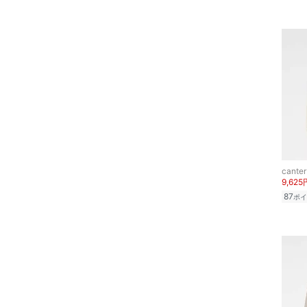
フレグランス
メイク道具・美容器具
コフレ・キット・セット
食器・調理器具・キッチ
ン用品
インテリア・生活雑貨
canter
スマホグッズ・オーディ
9,625
オ機器
87
ポイ
スポーツ・アウトドア用
品
文房具
ペット用品