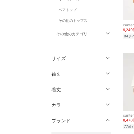
ベアトップ
その他のトップス
canter
9,24
その他のカテゴリ
84
ポ
ジャケット・アウター
サイズ
パンツ
ウェア（S/M/L）
袖丈
ワンピース・ドレス
～XS
S
着丈
スカート
ノースリーブ
M
L
半袖
XL
XXL
カラー
オールインワン・オーバ
ショート丈
ーオール
七分袖・五分袖
3XL～
フリー
canter
ミドル丈
ブランド
8,47
長袖
バッグ
77
ポイ
キッズサイズ（cm）
ロング丈