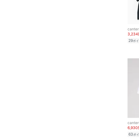
スーツ・フォーマル
水着・スイムグッズ
canter
着物・浴衣・和装小物
3,23
29
ポイ
スキンケア
ベースメイク
メイクアップ
ネイル
ボディケア・オーラルケ
ア
canter
ヘアケア
6,93
63
ポ