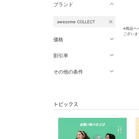
ブランド
パンツ
close
awesome COLLECT
オールインワン・オーバ
ーオール
※商品ペ
ございま
価格
バッグ
円
～
円
割引率
クリア
絞り込み
シューズ・靴
％OFF
～
％OFF
その他の条件
インナー・ルームウェア
絞り込み
クーポン対象のみ表示
靴下・レッグウェア
絞り込み
スーパーDEALのみ表示
ファッション雑貨
トピックス
クリア
絞り込み
アクセサリー・腕時計
帽子