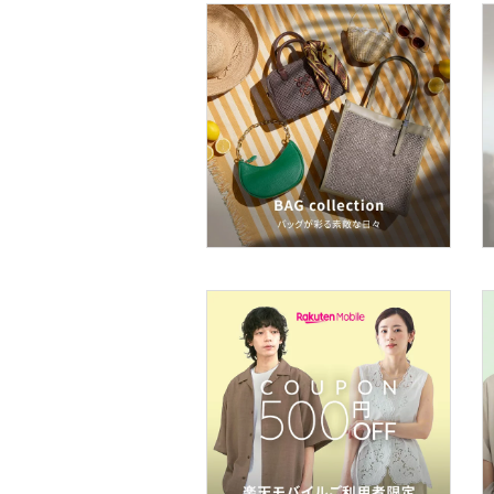
ヘアケア
フレグランス
メイク道具・美容器具
コフレ・キット・セット
食器・調理器具・キッチ
ン用品
インテリア・生活雑貨
スマホグッズ・オーディ
オ機器
スポーツ・アウトドア用
品
文房具