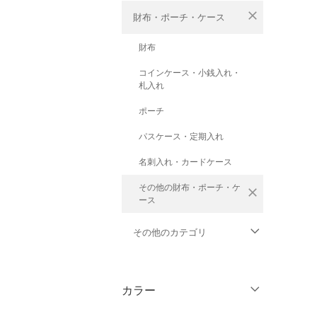
close
財布・ポーチ・ケース
財布
コインケース・小銭入れ・
札入れ
ポーチ
パスケース・定期入れ
名刺入れ・カードケース
その他の財布・ポーチ・ケ
close
ース
その他のカテゴリ
トップス
カラー
ジャケット・アウター