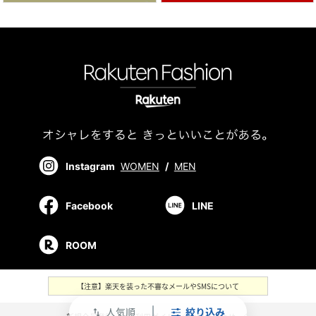
Instagram
WOMEN
/
MEN
Facebook
LINE
ROOM
【注意】楽天を装った不審なメールやSMSについて
人気順
絞り込み
swap_vert