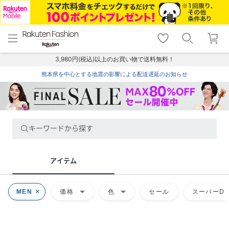
menu
home
search
favorite_border
shopping_cart
lock_outline
メニュー
トップ
検索
お気に入り
カート
ログイン
3,980円(税込)以上のお買い物で送料無料！
熊本県を中心とする地震の影響による配送遅延のお知らせ
キーワードから探す
アイテム
arrow_drop_down
arrow_drop_down
MEN
価格
色
セール
スーパーDE