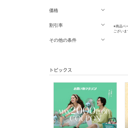
スカート
価格
オールインワン・オーバ
円
～
円
割引率
クリア
絞り込み
ーオール
※商品ペ
ございま
％OFF
～
％OFF
その他の条件
バッグ
絞り込み
クーポン対象のみ表示
シューズ・靴
絞り込み
スーパーDEALのみ表示
インナー・ルームウェア
トピックス
クリア
絞り込み
靴下・レッグウェア
ファッション雑貨
アクセサリー・腕時計
財布・ポーチ・ケース