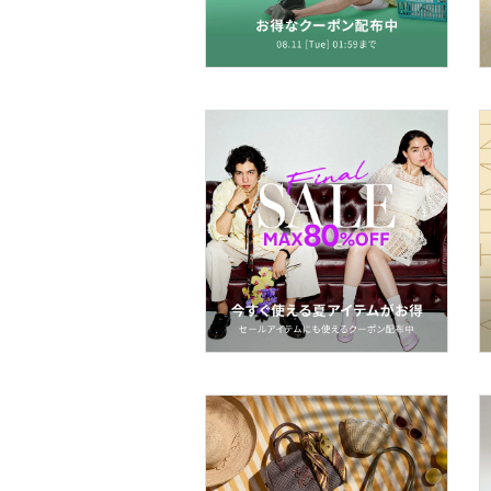
帽子
マタニティウェア・ベビ
ー用品
スーツ・フォーマル
水着・スイムグッズ
着物・浴衣・和装小物
スキンケア
ベースメイク
メイクアップ
ネイル