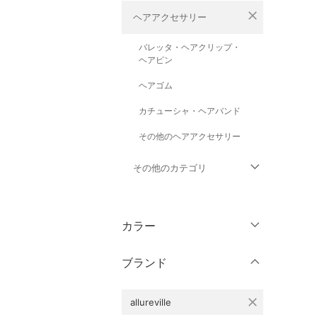
close
ヘアアクセサリー
バレッタ・ヘアクリップ・
ヘアピン
ヘアゴム
カチューシャ・ヘアバンド
その他のヘアアクセサリー
その他のカテゴリ
トップス
カラー
ジャケット・アウター
ブランド
パンツ
close
allureville
ワンピース・ドレス