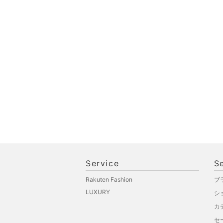
品
文房具
ペット用品
福袋・ギフト・その他
Service
S
Rakuten Fashion
ブ
LUXURY
シ
カ
セ