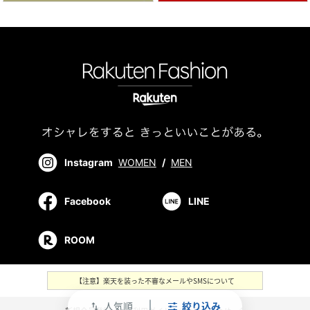
Instagram
WOMEN
/
MEN
Facebook
LINE
ROOM
【注意】楽天を装った不審なメールやSMSについて
人気順
絞り込み
swap_vert