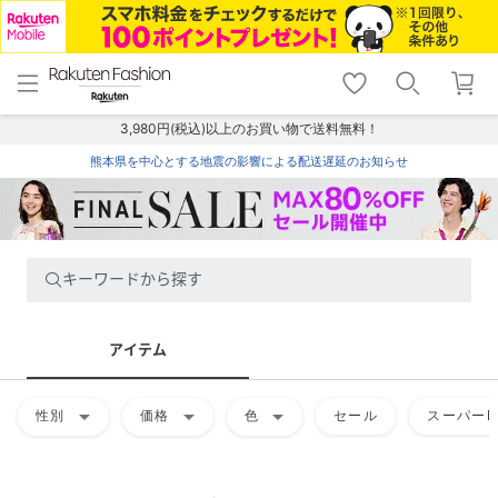
menu
home
search
favorite_border
shopping_cart
lock_outline
メニュー
トップ
検索
お気に入り
カート
ログイン
3,980円(税込)以上のお買い物で送料無料！
熊本県を中心とする地震の影響による配送遅延のお知らせ
キーワードから探す
アイテム
arrow_drop_down
arrow_drop_down
arrow_drop_down
性別
価格
色
セール
スーパーD