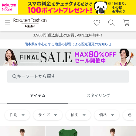
menu
home
search
favorite_border
shopping_cart
lock_outline
メニュー
トップ
検索
お気に入り
カート
ログイン
3,980円(税込)以上のお買い物で送料無料！
熊本県を中心とする地震の影響による配送遅延のお知らせ
キーワードから探す
アイテム
スタイリング
arrow_drop_down
arrow_drop_down
arrow_drop_down
arrow_drop_down
arrow
性別
サイズ
袖丈
価格
色