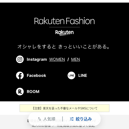
Instagram
WOMEN
/
MEN
Facebook
LINE
ROOM
【注意】楽天を装った不審なメールやSMSについて
人気順
絞り込み
swap_vert
新規会員登録
／
ご利用ガイド
／
お問い合わせ
／
法人のお客様
／
特定商取引法に基づく表記