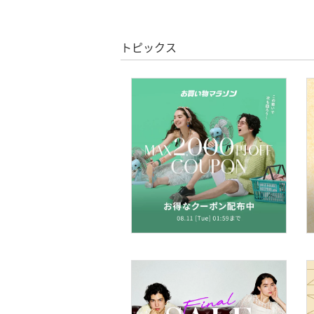
クーポン対象のみ表示
靴下・レッグウェア
絞り込み
スーパーDEALのみ表示
ファッション雑貨
トピックス
クリア
絞り込み
アクセサリー・腕時計
財布・ポーチ・ケース
帽子
ヘアアクセサリー
スーツ・フォーマル
水着・スイムグッズ
着物・浴衣・和装小物
スキンケア