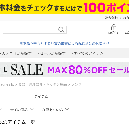
[楽天銀行]もれ
熊本県を中心とする地震の影響による配送遅延のお知らせ
カテゴリから探す
セールから探す
すべてのアイテム
agnes b.
食器・調理器具・キッチン用品
メンズ
アイテム
全ての商品
在庫ありのみ
s b.のアイテム一覧