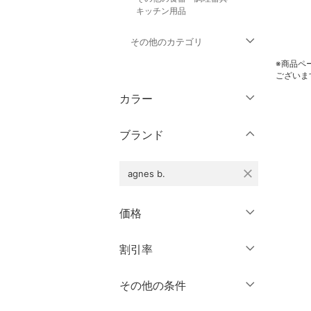
キッチン用品
その他のカテゴリ
※商品ペ
トップス
ございま
カラー
ジャケット・アウター
ブランド
パンツ
close
agnes b.
オールインワン・オーバ
ーオール
価格
バッグ
円
～
円
割引率
クリア
絞り込み
シューズ・靴
％OFF
～
％OFF
その他の条件
インナー・ルームウェア
絞り込み