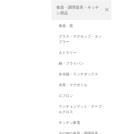
食器・調理器具・キッチ
close
ン用品
食器・皿
グラス・マグカップ・タン
ブラー
カトラリー
鍋・フライパン
弁当箱・ランチボックス
水筒・マグボトル
エプロン
ランチョンマット・テーブ
ルクロス
キッチン家電
その他の食器・調理器具・