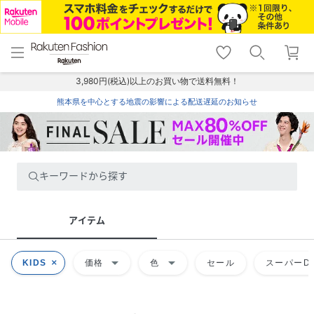
menu
home
search
favorite_border
shopping_cart
lock_outline
メニュー
トップ
検索
お気に入り
カート
ログイン
3,980円(税込)以上のお買い物で送料無料！
熊本県を中心とする地震の影響による配送遅延のお知らせ
キーワードから探す
アイテム
arrow_drop_down
arrow_drop_down
KIDS
価格
色
セール
スーパーDE