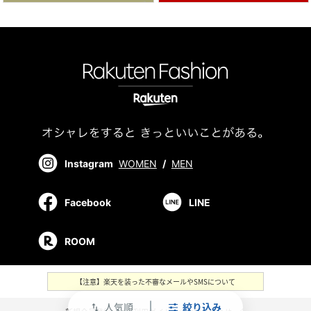
Instagram
WOMEN
/
MEN
Facebook
LINE
ROOM
【注意】楽天を装った不審なメールやSMSについて
人気順
絞り込み
swap_vert