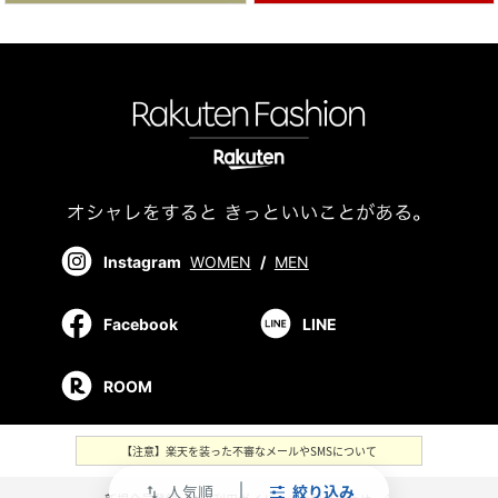
Instagram
WOMEN
/
MEN
Facebook
LINE
ROOM
【注意】楽天を装った不審なメールやSMSについて
人気順
絞り込み
swap_vert