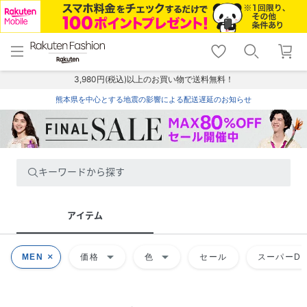
menu
home
search
favorite_border
shopping_cart
lock_outline
メニュー
トップ
検索
お気に入り
カート
ログイン
3,980円(税込)以上のお買い物で送料無料！
熊本県を中心とする地震の影響による配送遅延のお知らせ
キーワードから探す
アイテム
arrow_drop_down
arrow_drop_down
MEN
価格
色
セール
スーパーDE