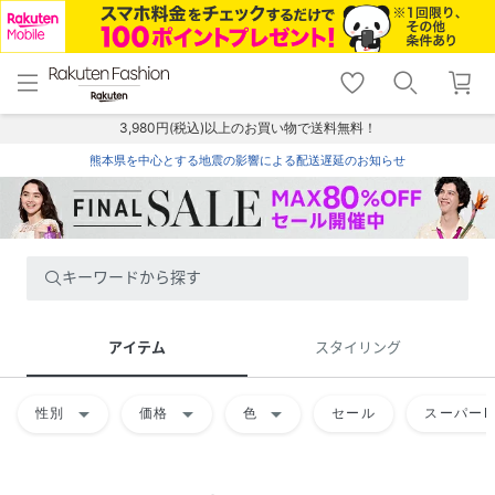
menu
home
search
favorite_border
shopping_cart
lock_outline
メニュー
トップ
検索
お気に入り
カート
ログイン
3,980円(税込)以上のお買い物で送料無料！
熊本県を中心とする地震の影響による配送遅延のお知らせ
キーワードから探す
アイテム
スタイリング
arrow_drop_down
arrow_drop_down
arrow_drop_down
性別
価格
色
セール
スーパーD