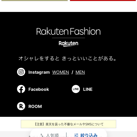
Instagram
WOMEN
/
MEN
Facebook
LINE
ROOM
【注意】楽天を装った不審なメールやSMSについて
人気順
絞り込み
swap_vert