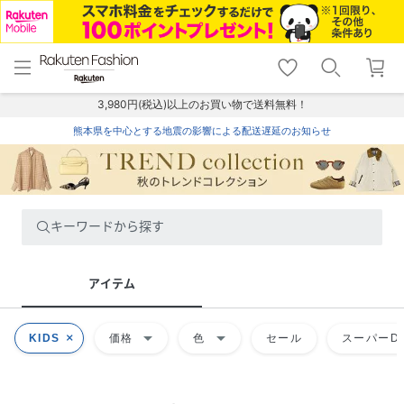
menu
home
search
favorite_border
shopping_cart
lock_outline
メニュー
トップ
検索
お気に入り
カート
ログイン
3,980円(税込)以上のお買い物で送料無料！
熊本県を中心とする地震の影響による配送遅延のお知らせ
キーワードから探す
アイテム
arrow_drop_down
arrow_drop_down
KIDS
価格
色
セール
スーパーDE