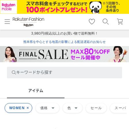
menu
home
search
favorite_border
shopping_cart
lock_outline
メニュー
トップ
検索
お気に入り
カート
ログイン
3,980円(税込)以上のお買い物で送料無料！
熊本県を中心とする地震の影響による配送遅延のお知らせ
キーワードから探す
アイテム
arrow_drop_down
arrow_drop_down
WOMEN
価格
色
セール
スーパー