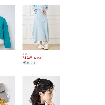
YVON
7,392円
80%OFF
67
ポイント