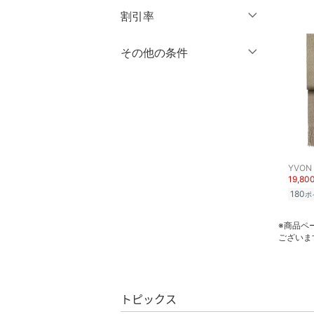
10
10.5
水着・スイムグッズ
円
～
円
割引率
クリア
絞り込み
11
11.5
着物・浴衣・和装小物
％OFF
～
％OFF
その他の条件
12
絞り込み
12.5
スキンケア
13
13.5
クーポン対象のみ表示
絞り込み
14
14.5
スーパーDEALのみ表示
ベースメイク
15
15.5
クリア
絞り込み
メイクアップ
16
16.5
YVON
ネイル
19,80
17
17.5
180
ポ
18
18.5
ボディケア・オーラルケ
ア
※商品ペ
19
19.5
ございま
ヘアケア
20
20.5
21
21.5
フレグランス
トピックス
22
22.5