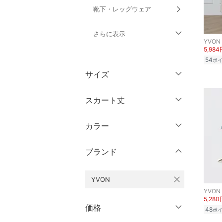
靴下・レッグウェア
さらに表示
YVON
5,984
ファッション雑貨
54
ポ
サイズ
アクセサリー・腕時計
ウェア（S/M/L）
スカート丈
財布・ポーチ・ケース
～XS
S
カラー
帽子
ミニ丈・ショート丈
M
L
膝丈・ミディ丈
XL
XXL
ブランド
ヘアアクセサリー
ミモレ丈
3XL～
フリー
マタニティウェア・ベビ
close
YVON
ロング丈・マキシ丈
ー用品
靴サイズ（cm）
YVON
5,280
価格
スーツ・フォーマル
9
9.5
クリア
絞り込み
48
ポ