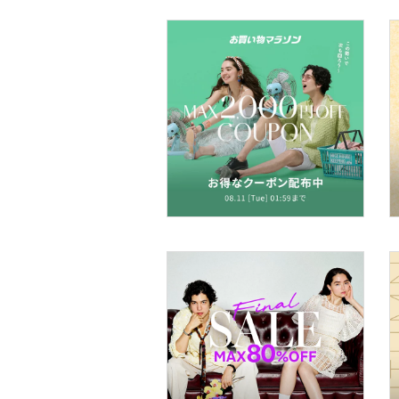
メイク道具・美容器具
23
23.5
コフレ・キット・セット
24
24.5
25
25.5
食器・調理器具・キッチ
ン用品
26
26.5
インテリア・生活雑貨
27
27.5
28
28.5
スマホグッズ・オーディ
オ機器
29
29.5
30
30.5
スポーツ・アウトドア用
品
フリー
31
文房具
クリア
絞り込み
ペット用品
福袋・ギフト・その他