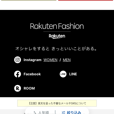
Instagram
WOMEN
/
MEN
Facebook
LINE
ROOM
【注意】楽天を装った不審なメールやSMSについて
人気順
絞り込み
swap_vert