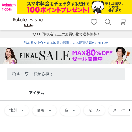
menu
home
search
favorite_border
shopping_cart
lock_outline
メニュー
トップ
検索
お気に入り
カート
ログイン
3,980円(税込)以上のお買い物で送料無料！
熊本県を中心とする地震の影響による配送遅延のお知らせ
キーワードから探す
アイテム
arrow_drop_down
arrow_drop_down
arrow_drop_down
性別
価格
色
セール
スーパーD