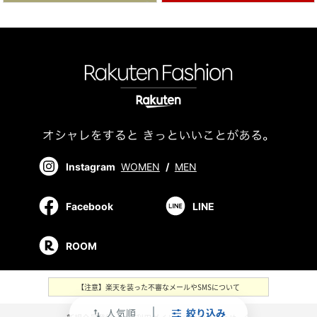
Instagram
WOMEN
/
MEN
Facebook
LINE
ROOM
【注意】楽天を装った不審なメールやSMSについて
人気順
絞り込み
swap_vert