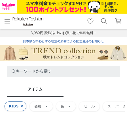
menu
home
search
favorite_border
shopping_cart
lock_outline
メニュー
トップ
検索
お気に入り
カート
ログイン
3,980円(税込)以上のお買い物で送料無料！
熊本県を中心とする地震の影響による配送遅延のお知らせ
キーワードから探す
アイテム
arrow_drop_down
arrow_drop_down
KIDS
価格
色
セール
スーパーDE