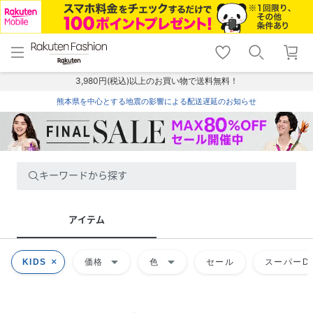
menu
home
search
favorite_border
shopping_cart
lock_outline
メニュー
トップ
検索
お気に入り
カート
ログイン
3,980円(税込)以上のお買い物で送料無料！
熊本県を中心とする地震の影響による配送遅延のお知らせ
キーワードから探す
アイテム
arrow_drop_down
arrow_drop_down
KIDS
価格
色
セール
スーパーDE