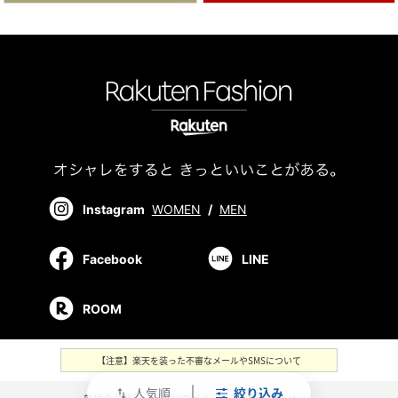
Instagram
WOMEN
/
MEN
Facebook
LINE
ROOM
【注意】楽天を装った不審なメールやSMSについて
人気順
絞り込み
swap_vert