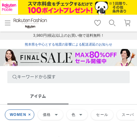
menu
home
search
favorite_border
shopping_cart
lock_outline
メニュー
トップ
検索
お気に入り
カート
ログイン
3,980円(税込)以上のお買い物で送料無料！
熊本県を中心とする地震の影響による配送遅延のお知らせ
キーワードから探す
アイテム
arrow_drop_down
arrow_drop_down
WOMEN
価格
色
セール
スーパー