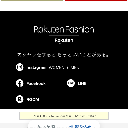
Instagram
WOMEN
/
MEN
Facebook
LINE
ROOM
【注意】楽天を装った不審なメールやSMSについて
人気順
絞り込み
swap_vert