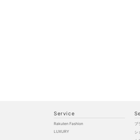
品
文房具
ペット用品
福袋・ギフト・その他
Service
S
Rakuten Fashion
ブ
LUXURY
シ