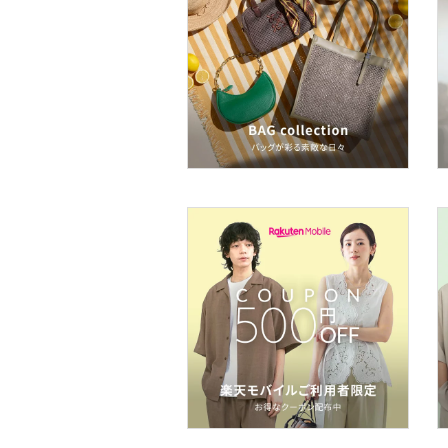
ア
ヘアケア
フレグランス
メイク道具・美容器具
コフレ・キット・セット
食器・調理器具・キッチ
ン用品
インテリア・生活雑貨
スマホグッズ・オーディ
オ機器
スポーツ・アウトドア用