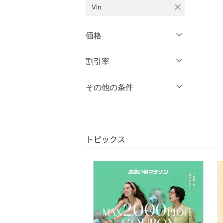
XL
XXL
オールインワン・オーバ
close
Vin
ーオール
3XL～
フリー
価格
バッグ
クリア
絞り込み
円
～
円
割引率
シューズ・靴
クリア
絞り込み
インナー・ルームウェア
％OFF
～
％OFF
その他の条件
絞り込み
靴下・レッグウェア
クーポン対象のみ表示
絞り込み
スーパーDEALのみ表示
ファッション雑貨
トピックス
クリア
絞り込み
アクセサリー・腕時計
財布・ポーチ・ケース
帽子