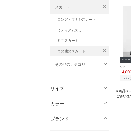
close
スカート
ロング・マキシスカート
ミディアムスカート
ミニスカート
close
その他のスカート
クーポ
その他のカテゴリ
Vin
14,0
1,272
トップス
サイズ
※商品ペ
ジャケット・アウター
ございま
ウェア（S/M/L）
カラー
パンツ
～XS
S
ブランド
ワンピース・ドレス
M
L