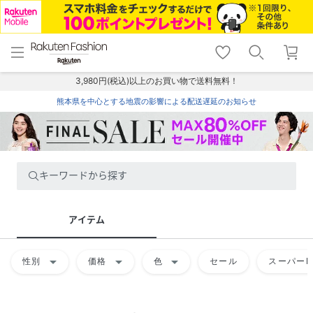
menu
home
search
favorite_border
shopping_cart
lock_outline
メニュー
トップ
検索
お気に入り
カート
ログイン
3,980円(税込)以上のお買い物で送料無料！
熊本県を中心とする地震の影響による配送遅延のお知らせ
キーワードから探す
アイテム
arrow_drop_down
arrow_drop_down
arrow_drop_down
性別
価格
色
セール
スーパーD