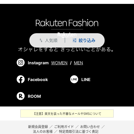
人気順
絞り込み
swap_vert
Instagram
WOMEN
/
MEN
Facebook
LINE
ROOM
【注意】楽天を装った不審なメールやSMSについて
新規会員登録
／
ご利用ガイド
／
お問い合わせ
／
法人のお客様
／
特定商取引法に基づく表記