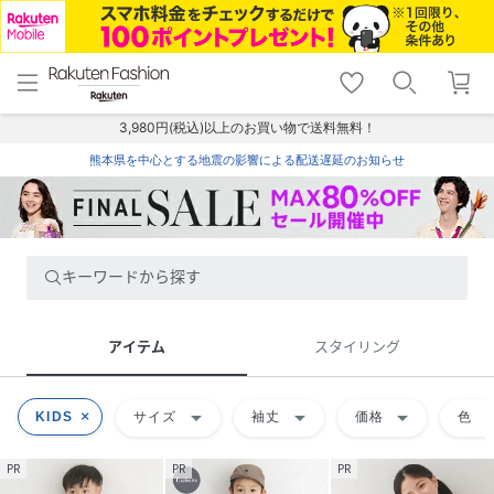
menu
home
search
favorite_border
shopping_cart
lock_outline
メニュー
トップ
検索
お気に入り
カート
ログイン
3,980円(税込)以上のお買い物で送料無料！
熊本県を中心とする地震の影響による配送遅延のお知らせ
キーワードから探す
アイテム
スタイリング
arrow_drop_down
arrow_drop_down
arrow_drop_down
arrow_dr
KIDS
サイズ
袖丈
価格
色
PR
PR
PR