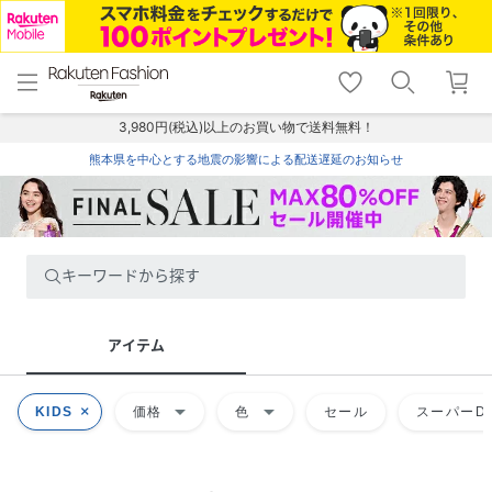
menu
home
search
favorite_border
shopping_cart
lock_outline
メニュー
トップ
検索
お気に入り
カート
ログイン
3,980円(税込)以上のお買い物で送料無料！
熊本県を中心とする地震の影響による配送遅延のお知らせ
キーワードから探す
アイテム
arrow_drop_down
arrow_drop_down
KIDS
価格
色
セール
スーパーDE