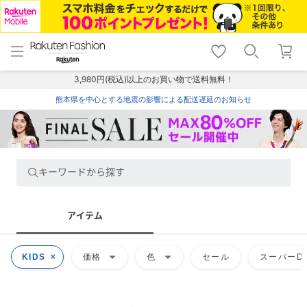
menu
home
search
favorite_border
shopping_cart
lock_outline
メニュー
トップ
検索
お気に入り
カート
ログイン
3,980円(税込)以上のお買い物で送料無料！
熊本県を中心とする地震の影響による配送遅延のお知らせ
キーワードから探す
アイテム
arrow_drop_down
arrow_drop_down
KIDS
価格
色
セール
スーパーDE