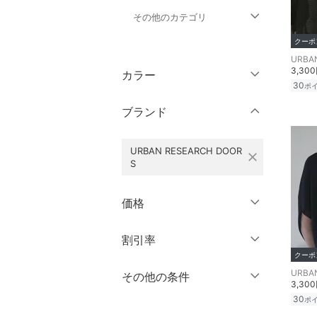
その他のカテゴリ
クーポ
トップス
3,30
カラー
ジャケット・アウター
30
ポ
ブランド
パンツ
URBAN RESEARCH DOOR
ワンピース・ドレス
close
S
スカート
価格
オールインワン・オーバ
クリア
絞り込み
ーオール
円
～
円
割引率
クーポ
バッグ
％OFF
～
％OFF
その他の条件
絞り込み
3,30
シューズ・靴
30
ポ
クーポン対象のみ表示