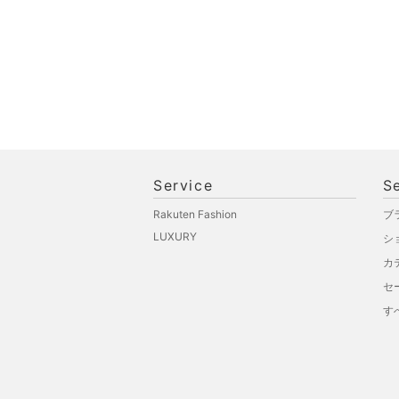
Service
S
Rakuten Fashion
ブ
LUXURY
シ
カ
セ
す