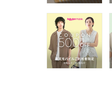
コフレ・キット・セット
食器・調理器具・キッチ
ン用品
インテリア・生活雑貨
スマホグッズ・オーディ
オ機器
スポーツ・アウトドア用
品
文房具
ペット用品
福袋・ギフト・その他