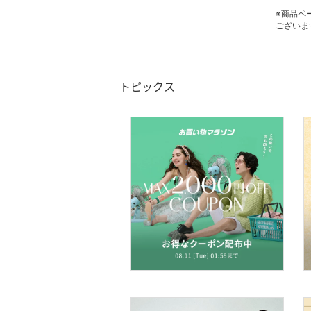
絞り込み
インナー・ルームウェア
※商品ペ
スーパーDEALのみ表示
ございま
クリア
絞り込み
靴下・レッグウェア
ファッション雑貨
トピックス
財布・ポーチ・ケース
帽子
ヘアアクセサリー
マタニティウェア・ベビ
ー用品
スーツ・フォーマル
水着・スイムグッズ