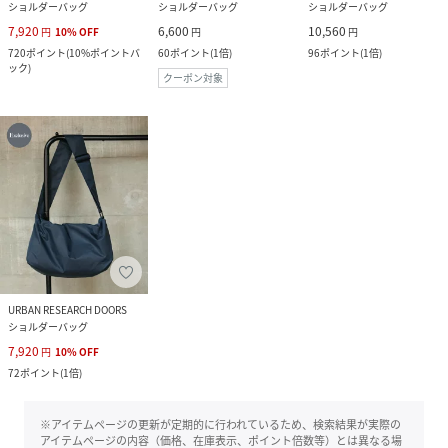
ショルダーバッグ
ショルダーバッグ
ショルダーバッグ
7,920
6,600
10,560
円
10
%
OFF
円
円
720
ポイント
(
10%ポイントバ
60
ポイント
(
1倍
)
96
ポイント
(
1倍
)
ック
)
クーポン対象
URBAN RESEARCH DOORS
ショルダーバッグ
7,920
円
10
%
OFF
72
ポイント
(
1倍
)
※アイテムページの更新が定期的に行われているため、検索結果が実際の
アイテムページの内容（価格、在庫表示、ポイント倍数等）とは異なる場