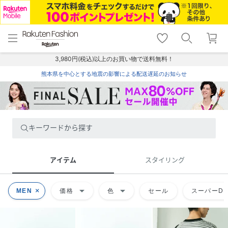
menu
home
search
favorite_border
shopping_cart
lock_outline
メニュー
トップ
検索
お気に入り
カート
ログイン
3,980円(税込)以上のお買い物で送料無料！
熊本県を中心とする地震の影響による配送遅延のお知らせ
キーワードから探す
アイテム
スタイリング
arrow_drop_down
arrow_drop_down
MEN
価格
色
セール
スーパーDE