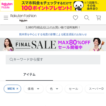
menu
home
search
favorite_border
shopping_cart
lock_outline
メニュー
トップ
検索
お気に入り
カート
ログイン
3,980円(税込)以上のお買い物で送料無料！
熊本県を中心とする地震の影響による配送遅延のお知らせ
キーワードから探す
アイテム
arrow_drop_down
arrow_drop_down
MEN
価格
色
セール
スーパーDE