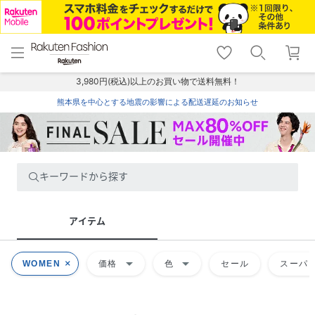
menu
home
search
favorite_border
shopping_cart
lock_outline
メニュー
トップ
検索
お気に入り
カート
ログイン
3,980円(税込)以上のお買い物で送料無料！
熊本県を中心とする地震の影響による配送遅延のお知らせ
キーワードから探す
アイテム
arrow_drop_down
arrow_drop_down
WOMEN
価格
色
セール
スーパー